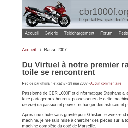
cbr1000f.or
Le portail Français dédié
Accueil
Galerie
Téléchargement
Forum
Peti
Accueil
Rasso 2007
Du Virtuel à notre premier r
toile se rencontrent
Rédigé par ghislain et cathy -
29 mai 2007
-
Aucun commentaire
Passionné de CBR 1000F et d’informatique Stéphane alias 
faire partager aux heureux possesseurs de cette machine
de vue) sa passion et pouvoir échanger des astuces et p
Après une chute sans gravité pour Ghislain le week-end
machine, je me suis mise à chercher des pièces sur la toil
machine complète du coté de Marseille.