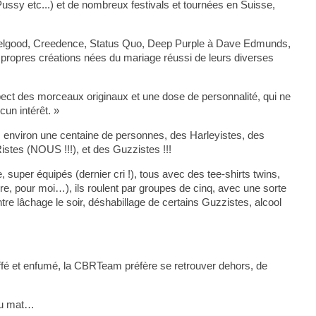
ssy etc...) et de nombreux festivals et tournées en Suisse,
Dr Feelgood, Creedence, Status Quo, Deep Purple à Dave Edmunds,
 propres créations nées du mariage réussi de leurs diverses
espect des morceaux originaux et une dose de personnalité, qui ne
cun intérêt. »
s environ une centaine de personnes, des Harleyistes, des
stes (NOUS !!!), et des Guzzistes !!!
e, super équipés (dernier cri !), tous avec des tee-shirts twins,
aire, pour moi…), ils roulent par groupes de cinq, avec une sorte
re lâchage le soir, déshabillage de certains Guzzistes, alcool
auffé et enfumé, la CBRTeam préfère se retrouver dehors, de
 du mat…