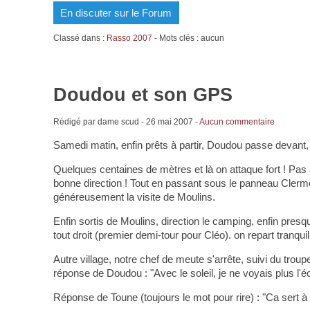
En discuter sur le Forum
Classé dans :
Rasso 2007
- Mots clés : aucun
Doudou et son GPS
Rédigé par dame scud -
26 mai 2007
-
Aucun commentaire
Samedi matin, enfin prêts à partir, Doudou passe devant
Quelques centaines de mètres et là on attaque fort ! Pas a
bonne direction ! Tout en passant sous le panneau Clermont
généreusement la visite de Moulins.
Enfin sortis de Moulins, direction le camping, enfin presque,
tout droit (premier demi-tour pour Cléo). on repart tranqu
Autre village, notre chef de meute s'arrête, suivi du trou
réponse de Doudou : "Avec le soleil, je ne voyais plus l
Réponse de Toune (toujours le mot pour rire) : "Ca sert à 