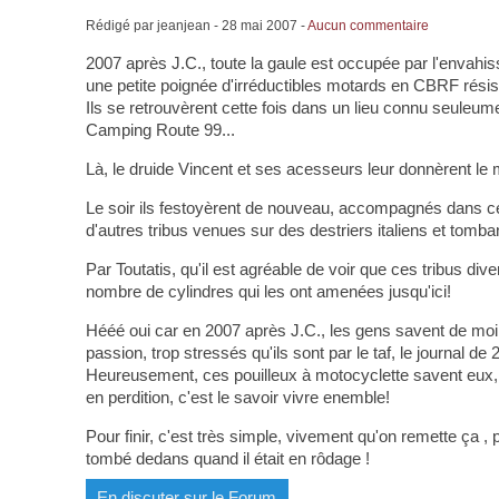
Rédigé par jeanjean -
28 mai 2007
-
Aucun commentaire
2007 après J.C., toute la gaule est occupée par l'envahiss
une petite poignée d'irréductibles motards en CBRF résiste
Ils se retrouvèrent cette fois dans un lieu connu seuleu
Camping Route 99...
Là, le druide Vincent et ses acesseurs leur donnèrent le m
Le soir ils festoyèrent de nouveau, accompagnés dans ce
d'autres tribus venues sur des destriers italiens et tomba
Par Toutatis, qu'il est agréable de voir que ces tribus div
nombre de cylindres qui les ont amenées jusqu'ici!
Hééé oui car en 2007 après J.C., les gens savent de mo
passion, trop stressés qu'ils sont par le taf, le journal
Heureusement, ces pouilleux à motocyclette savent eux, à
en perdition, c'est le savoir vivre enemble!
Pour finir, c'est très simple, vivement qu'on remette ça
tombé dedans quand il était en rôdage !
En discuter sur le Forum