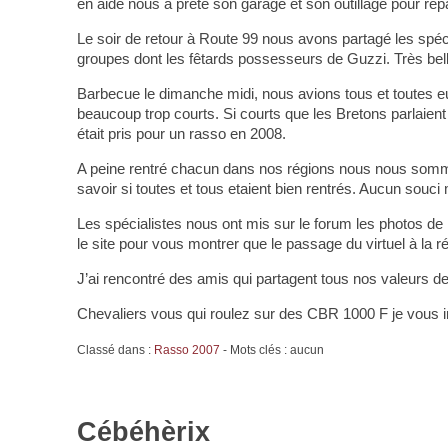
en aide nous a prêté son garage et son outillage pour rép
Le soir de retour à Route 99 nous avons partagé les spéci
groupes dont les fêtards possesseurs de Guzzi. Très belle 
Barbecue le dimanche midi, nous avions tous et toutes eu
beaucoup trop courts. Si courts que les Bretons parlaient
était pris pour un rasso en 2008.
A peine rentré chacun dans nos régions nous nous somm
savoir si toutes et tous etaient bien rentrés. Aucun souc
Les spécialistes nous ont mis sur le forum les photos de n
le site pour vous montrer que le passage du virtuel à la r
J’ai rencontré des amis qui partagent tous nos valeurs de
Chevaliers vous qui roulez sur des CBR 1000 F je vous i
Classé dans :
Rasso 2007
- Mots clés : aucun
Cébéhèrix