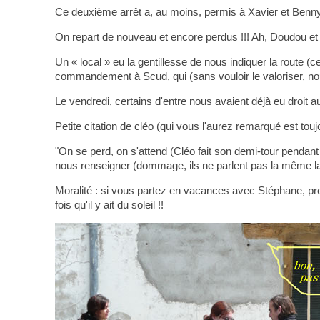
Ce deuxième arrêt a, au moins, permis à Xavier et Benny
On repart de nouveau et encore perdus !!! Ah, Doudou et 
Un « local » eu la gentillesse de nous indiquer la route (
commandement à Scud, qui (sans vouloir le valoriser, nou
Le vendredi, certains d'entre nous avaient déjà eu droit 
Petite citation de cléo (qui vous l'aurez remarqué est to
"On se perd, on s'attend (Cléo fait son demi-tour pendan
nous renseigner (dommage, ils ne parlent pas la même l
Moralité : si vous partez en vacances avec Stéphane, pre
fois qu'il y ait du soleil !!