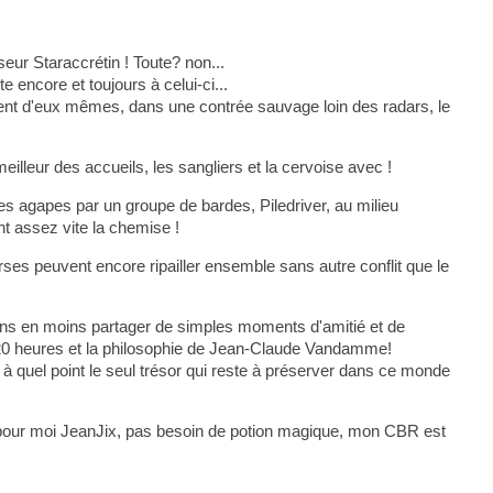
eur Staraccrétin ! Toute? non...
 encore et toujours à celui-ci...
ment d'eux mêmes, dans une contrée sauvage loin des radars, le
eilleur des accueils, les sangliers et la cervoise avec !
s agapes par un groupe de bardes, Piledriver, au milieu
nt assez vite la chemise !
erses peuvent encore ripailler ensemble sans autre conflit que le
ins en moins partager de simples moments d'amitié et de
 de 20 heures et la philosophie de Jean-Claude Vandamme!
 quel point le seul trésor qui reste à préserver dans ce monde
 , pour moi JeanJix, pas besoin de potion magique, mon CBR est