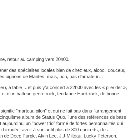
gne, retour au camping vers 20h00.
er des spécialités locales bien de chez eux, alcool, douceur,
 des oignons de Mantes, mais, bon, pas d’amateur…
er), à table …et puis y’a concert à 22h00 avec les « pilerider »,
, et d’un batteur, genre rock, tendance Hard-rock, de bonne
gnifie "marteau pilon" et qui ne fait pas dans l'arrangement
e du cinquième album de Status Quo, l'une des références de base
 aujourd'hui un "power trio" formé de fortes personnalités qui
chi rodée, avec à son actif plus de 800 concerts, des
an de Deep Purple, Alvin Lee, J.J Milteau, Lucky Peterson,