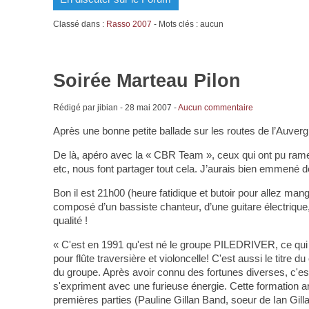
Classé dans :
Rasso 2007
- Mots clés : aucun
Soirée Marteau Pilon
Rédigé par jibian -
28 mai 2007
-
Aucun commentaire
Après une bonne petite ballade sur les routes de l’Auver
De là, apéro avec la « CBR Team », ceux qui ont pu ramen
etc, nous font partager tout cela. J’aurais bien emmené
Bon il est 21h00 (heure fatidique et butoir pour allez mang
composé d’un bassiste chanteur, d’une guitare électrique
qualité !
« C'est en 1991 qu'est né le groupe PILEDRIVER, ce qui si
pour flûte traversière et violoncelle! C'est aussi le titr
du groupe. Après avoir connu des fortunes diverses, c'est
s'expriment avec une furieuse énergie. Cette formation ar
premières parties (Pauline Gillan Band, soeur de Ian Gill