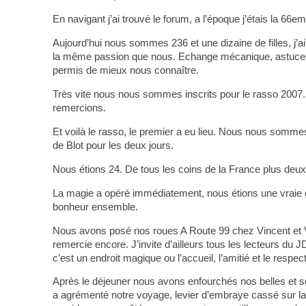
En navigant j’ai trouvé le forum, a l’époque j’étais la 66eme
Aujourd’hui nous sommes 236 et une dizaine de filles, j’
la même passion que nous. Echange mécanique, astuces 
permis de mieux nous connaître.
Très vite nous nous sommes inscrits pour le rasso 2007. S
remercions.
Et voilà le rasso, le premier a eu lieu. Nous nous som
de Blot pour les deux jours.
Nous étions 24. De tous les coins de la France plus deu
La magie a opéré immédiatement, nous étions une vraie
bonheur ensemble.
Nous avons posé nos roues A Route 99 chez Vincent et Va
remercie encore. J’invite d’ailleurs tous les lecteurs du 
c’est un endroit magique ou l’accueil, l’amitié et le respect
Après le déjeuner nous avons enfourchés nos belles et s
a agrémenté notre voyage, levier d’embraye cassé sur l