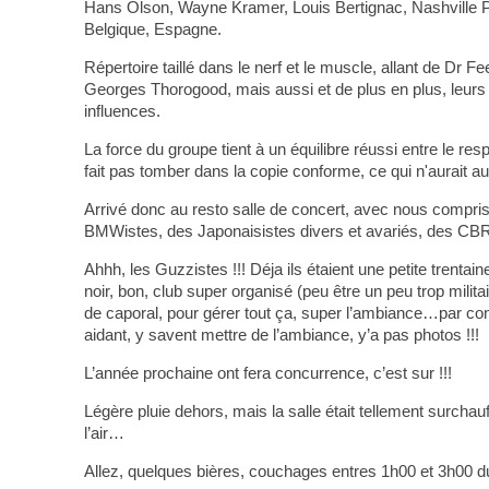
Hans Olson, Wayne Kramer, Louis Bertignac, Nashville Pu
Belgique, Espagne.
Répertoire taillé dans le nerf et le muscle, allant de 
Georges Thorogood, mais aussi et de plus en plus, leurs
influences.
La force du groupe tient à un équilibre réussi entre le r
fait pas tomber dans la copie conforme, ce qui n'aurait au
Arrivé donc au resto salle de concert, avec nous compri
BMWistes, des Japonaisistes divers et avariés, des CBRi
Ahhh, les Guzzistes !!! Déja ils étaient une petite trentain
noir, bon, club super organisé (peu être un peu trop milit
de caporal, pour gérer tout ça, super l’ambiance…par cont
aidant, y savent mettre de l’ambiance, y’a pas photos !!!
L’année prochaine ont fera concurrence, c’est sur !!!
Légère pluie dehors, mais la salle était tellement surch
l’air…
Allez, quelques bières, couchages entres 1h00 et 3h00