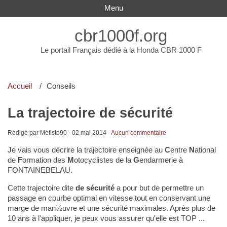
Menu
cbr1000f.org
Le portail Français dédié à la Honda CBR 1000 F
Accueil
Conseils
La trajectoire de sécurité
Rédigé par Méfisto90 -
02 mai 2014
-
Aucun commentaire
Je vais vous décrire la trajectoire enseignée au
C
entre
N
ational
de
F
ormation des
M
otocyclistes de la
G
endarmerie à
FONTAINEBELAU.
Cette trajectoire dite
de sécurité
a pour but de permettre un
passage en courbe optimal en vitesse tout en conservant une
marge de man½uvre et une sécurité maximales. Après plus de
10 ans à l'appliquer, je peux vous assurer qu'elle est TOP ...