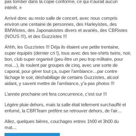
pas tomber dans la copie conforme, ce qui n'aurait aucun
intérêt. »
Arrivé donc au resto salle de concert, avec nous compris
environ une centaine de personnes, des Harleyistes, des
BMWistes, des Japonaisistes divers et avariés, des CBRistes
(NOUS !!!), et des Guzzistes !!!
Ahhh, les Guzzistes !!! Déja ils étaient une petite trentaine,
super équipés (dernier cri !), tous avec des tee-shirts twins, noir,
bon, club super organisé (peu être un peu trop militaire, pour
moi…), ils roulent par groupes de cinq, avec une sorte de
caporal, pour gérer tout ça, super l’ambiance…par contre
lâchage le soir, déshabillage de certains Guzzistes, alcool
aidant, y savent mettre de l’ambiance, y’a pas photos !!!
L’année prochaine ont fera concurrence, c’est sur !!!
Légère pluie dehors, mais la salle était tellement surchauffé et
enfumé, la CBRTeam préfère se retrouver dehors, de l’air…
Allez, quelques bières, couchages entres 1h00 et 3h00 du
mat…