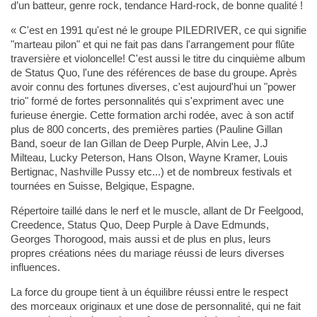
d’un batteur, genre rock, tendance Hard-rock, de bonne qualité !
« C'est en 1991 qu'est né le groupe PILEDRIVER, ce qui signifie
"marteau pilon" et qui ne fait pas dans l'arrangement pour flûte
traversière et violoncelle! C'est aussi le titre du cinquième album
de Status Quo, l'une des références de base du groupe. Après
avoir connu des fortunes diverses, c'est aujourd'hui un "power
trio" formé de fortes personnalités qui s'expriment avec une
furieuse énergie. Cette formation archi rodée, avec à son actif
plus de 800 concerts, des premières parties (Pauline Gillan
Band, soeur de Ian Gillan de Deep Purple, Alvin Lee, J.J
Milteau, Lucky Peterson, Hans Olson, Wayne Kramer, Louis
Bertignac, Nashville Pussy etc...) et de nombreux festivals et
tournées en Suisse, Belgique, Espagne.
Répertoire taillé dans le nerf et le muscle, allant de Dr Feelgood,
Creedence, Status Quo, Deep Purple à Dave Edmunds,
Georges Thorogood, mais aussi et de plus en plus, leurs
propres créations nées du mariage réussi de leurs diverses
influences.
La force du groupe tient à un équilibre réussi entre le respect
des morceaux originaux et une dose de personnalité, qui ne fait