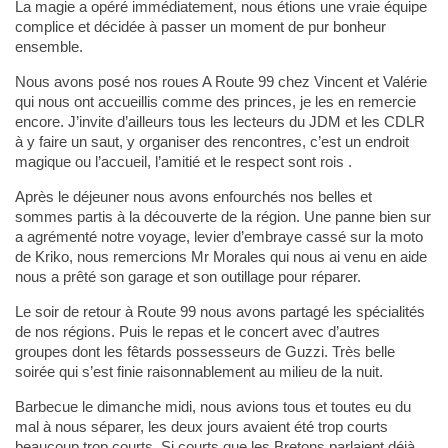
La magie a opéré immédiatement, nous étions une vraie équipe
complice et décidée à passer un moment de pur bonheur
ensemble.
Nous avons posé nos roues A Route 99 chez Vincent et Valérie
qui nous ont accueillis comme des princes, je les en remercie
encore. J’invite d’ailleurs tous les lecteurs du JDM et les CDLR
à y faire un saut, y organiser des rencontres, c’est un endroit
magique ou l’accueil, l’amitié et le respect sont rois .
Après le déjeuner nous avons enfourchés nos belles et
sommes partis à la découverte de la région. Une panne bien sur
a agrémenté notre voyage, levier d’embraye cassé sur la moto
de Kriko, nous remercions Mr Morales qui nous ai venu en aide
nous a prêté son garage et son outillage pour réparer.
Le soir de retour à Route 99 nous avons partagé les spécialités
de nos régions. Puis le repas et le concert avec d’autres
groupes dont les fêtards possesseurs de Guzzi. Très belle
soirée qui s’est finie raisonnablement au milieu de la nuit.
Barbecue le dimanche midi, nous avions tous et toutes eu du
mal à nous séparer, les deux jours avaient été trop courts
beaucoup trop courts. Si courts que les Bretons parlaient déjà