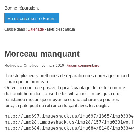
Bonne réparation.
En discuter sur le Forum
Classé dans :
Carénage
- Mots clés : aucun
Morceau manquant
Rédigé par Omathou -
05 mars 2010
-
Aucun commentaire
Il existe plusieurs méthodes de réparation des carénages quand
il manque un morceau :
On voit ici une pâte gris/vert qui a l'avantage de rester comme
du caoutchouc dur --absorbe les vibrations-- mais qui a une
résistance mécanique moyenne et une adhérence pas très
forte; la pâte peut se retirer en forçant avec les doigts.
http://img697.imageshack.us/img697/1865/img0330e
http://img28.imageshack.us/img28/157/img0331wo.j
http://img684.imageshack.us/img684/8140/img0334w