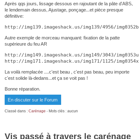
Après qqs jours, lissage dessous en rajoutant de la pâte d'ABS,
le lendemain dessus, Ajustage, ponçage...et pièce presque
définitive:
http://img139.imageshack.us/img139/4956/img0352b
Autre exemple de morceau manquant: fixation de la patte
supérieure du feu AR
http://img149.imageshack.us/img149/3043/img0353u
http://img171.imageshack.us/img171/1125/img0354x
La voilà remplacée ....c'est beau , c'est pas beau, peu importe
c'est solide là-dedans...et ça se voit pas !
Bonne réparation.
En discuter sur le Forum
Classé dans :
Carénage
- Mots clés : aucun
Vis passé à travers le carénage