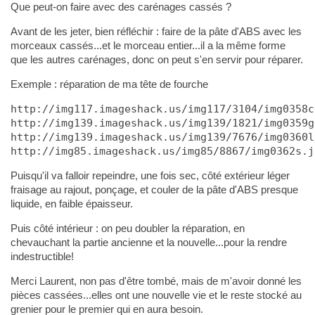
Que peut-on faire avec des carénages cassés ?
Avant de les jeter, bien réfléchir : faire de la pâte d'ABS avec les
morceaux cassés...et le morceau entier...il a la même forme
que les autres carénages, donc on peut s'en servir pour réparer.
Exemple : réparation de ma tête de fourche
http://img117.imageshack.us/img117/3104/img0358c
http://img139.imageshack.us/img139/1821/img0359g
http://img139.imageshack.us/img139/7676/img0360l
http://img85.imageshack.us/img85/8867/img0362s.j
Puisqu'il va falloir repeindre, une fois sec, côté extérieur léger
fraisage au rajout, ponçage, et couler de la pâte d'ABS presque
liquide, en faible épaisseur.
Puis côté intérieur : on peu doubler la réparation, en
chevauchant la partie ancienne et la nouvelle...pour la rendre
indestructible!
Merci Laurent, non pas d'être tombé, mais de m'avoir donné les
pièces cassées...elles ont une nouvelle vie et le reste stocké au
grenier pour le premier qui en aura besoin.