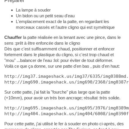
Préparer
La lampe à souder
Un bidon ou un petit seau d'eau
L'emplacement exact de la patte, en regardant les
morceaux cassés et l'autre cligno qui est symétrique
Chauffer
la patte réalisée en la tenant avec une pince, dans le
sens :prêt à être enfoncée dans le cligno
Dès que c'est suffisamment chaud, positionner et enfoncer
fortement dans le plastique du cligno, si c'est trop chaud et
"mou" ...balancer de l'eau :lol: pour éviter de tout déformer.
Voilà ce que ça donne, sur une patte d'en bas , puis d'en haut:
http://img37.imageshack.us/img37/6335/img0388md.
http://img690.imageshack.us/img690/2360/img0387r
Sur cette patte, j'ai fait la "fourche" plus large que la patte
(+10mm), pour avoir un trés bon ancrage; résultat :très solide.
http://img695.imageshack.us/img695/3976/img0389m
http://img404.imageshack.us/img404/6008/img0390f
Pour cette patte, j'ai utilisé le fer à souder en photo ci-après, des