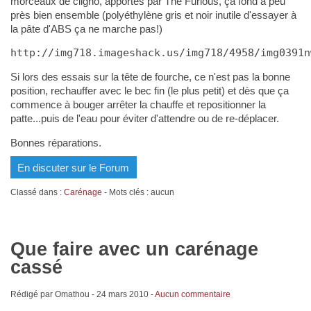
morceaux de cligno, apportés par The Furious, ça fond à peu
près bien ensemble (polyéthylène gris et noir inutile d'essayer à
la pâte d'ABS ça ne marche pas!)
http://img718.imageshack.us/img718/4958/img0391n
Si lors des essais sur la tête de fourche, ce n'est pas la bonne
position, rechauffer avec le bec fin (le plus petit) et dès que ça
commence à bouger arrêter la chauffe et repositionner la
patte...puis de l'eau pour éviter d'attendre ou de re-déplacer.
Bonnes réparations.
En discuter sur le Forum
Classé dans :
Carénage
- Mots clés : aucun
Que faire avec un carénage
cassé
Rédigé par Omathou -
24 mars 2010
-
Aucun commentaire