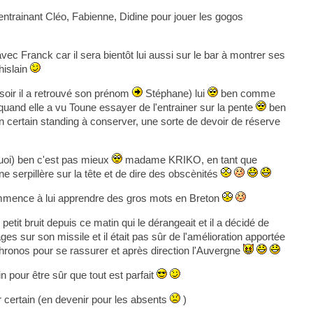
 entrainant Cléo, Fabienne, Didine pour jouer les gogos
 Franck car il sera bientôt lui aussi sur le bar à montrer ses
hislain
soir il a retrouvé son prénom
Stéphane) lui
ben comme
 quand elle a vu Toune essayer de l'entrainer sur la pente
ben
certain standing à conserver, une sorte de devoir de réserve
i) ben c'est pas mieux
madame KRIKO, en tant que
 une serpillère sur la tête et de dire des obscènités
 commence à lui apprendre des gros mots en Breton
 petit bruit depuis ce matin qui le dérangeait et il a décidé de
ges sur son missile et il était pas sûr de l'amélioration apportée
chronos pour se rassurer et après direction l'Auvergne
in pour être sûr que tout est parfait
 certain (en devenir pour les absents
)