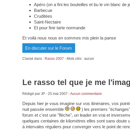
Apéro (on a fini les bouteilles et bu le vin blanc de 
Barbecue
Cruditées
Saint-Nectaire
Et pour finir tarte normande
Et voilà nous nous en sommes mis plein la panse
En discuter sur le Forum
Classé dans :
Rasso 2007
- Mots clés : aucun
Le rasso tel que je me l'ima
Rédigé par JP -
25 mai 2007
-
Aucun commentaire
Depuis hier je vous imagine sur vos itinéraires, vos point
nuit passée ensemble
) les premiers "échanges
forum et c'est une "flèche", un leader en vrai et inverse
quelques centaines de kilomètres elles sont sans doute 
à intervales réguliers pour converger vers le point de re