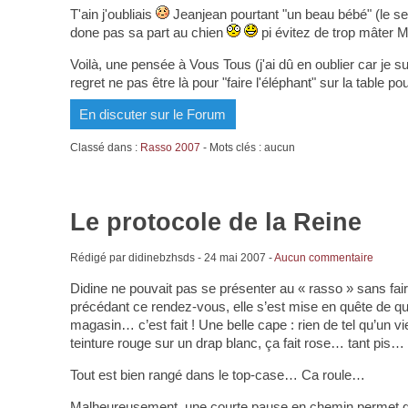
T'ain j'oubliais
Jeanjean pourtant "un beau bébé" (le se
done pas sa part au chien
pi évitez de trop mâter Ma
Voilà, une pensée à Vous Tous (j'ai dû en oublier car je su
regret ne pas être là pour "faire l'éléphant" sur la table p
En discuter sur le Forum
Classé dans :
Rasso 2007
- Mots clés : aucun
Le protocole de la Reine
Rédigé par didinebzhsds -
24 mai 2007
-
Aucun commentaire
Didine ne pouvait pas se présenter au « rasso » sans fai
précédant ce rendez-vous, elle s’est mise en quête de q
magasin… c’est fait ! Une belle cape : rien de tel qu’un 
teinture rouge sur un drap blanc, ça fait rose… tant pis… 
Tout est bien rangé dans le top-case… Ca roule…
Malheureusement, une courte pause en chemin permet de 