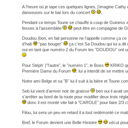
A l'heure où je tape ces quelques lignes, j'imagine Cathy
danseuses sur le bar lors du concert
.
Pendant ce temps Toune se chauffe à coup de Guiness avec
fesses à l'assemblée
peut être en compagnie de G
Doudou (bon, en fait personne ne l'appelle comme ça ce 
d'hab
"pas bouger"
ça c'est Sa Doudou qui lui a dit
oui en tant que numéro 2 du Forum les "DOUDOU" ont un 
Pour Stéph' ("l'autre", le "numéro 1", le Boss
KRIKO quo
Première Dame du Forum
, lui a interdit de se mettre
Notre ami Belge et sa "B" lui il suit à la bière et Toune
Seb lui vient d'arriver noir de graisse
ben oui il avait un
s'arrêter au bord de la route pour modifier deux trois régla
donc il est monté vite fait à "CAROLE" pour faire 2/3 
Filou, lui sera un peu en retard il a tout redémonté ce mat
Bref, le Forum devient une Belle Histoire
vécut pour