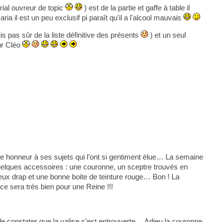
rial ouvreur de topic
) est de la partie et gaffe à table il
ria il est un peu exclusif pi paraît qu'il a l'alcool mauvais
is pas sûr de la liste définitive des présents
) et un seul
our Cléo
re honneur à ses sujets qui l’ont si gentiment élue… La semaine
uelques accessoires : une couronne, un sceptre trouvés en
vieux drap et une bonne boite de teinture rouge… Bon ! La
ce sera très bien pour une Reine !!!
constater que la valise s’est entrouverte… Adieu la couronne