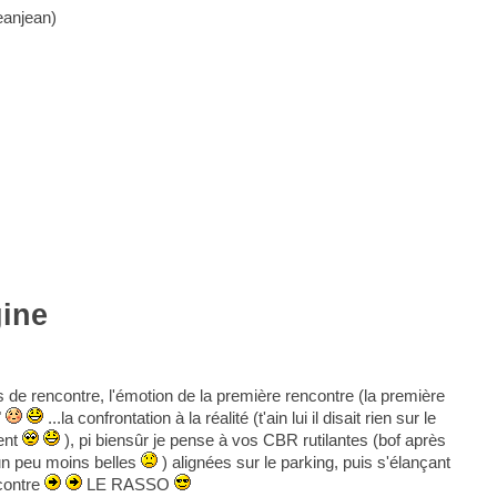
jeanjean)
gine
s de rencontre, l'émotion de la première rencontre (la première
"
...la confrontation à la réalité (t'ain lui il disait rien sur le
ment
), pi biensûr je pense à vos CBR rutilantes (bof après
un peu moins belles
) alignées sur le parking, puis s'élançant
ncontre
LE RASSO