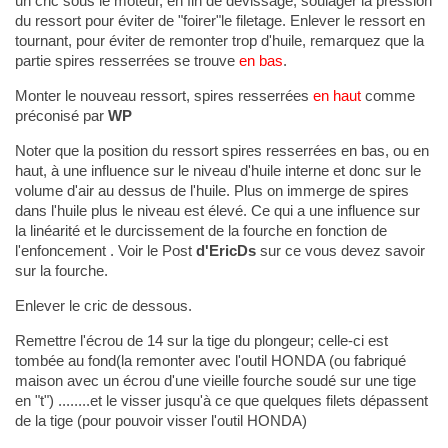
un cric sous le moteur, en fin de dévissage, soulager la pression
du ressort pour éviter de "foirer"le filetage. Enlever le ressort en
tournant, pour éviter de remonter trop d'huile, remarquez que la
partie spires resserrées se trouve
en bas
.
Monter le nouveau ressort, spires resserrées
en haut
comme
préconisé par
WP
Noter que la position du ressort spires resserrées en bas, ou en
haut, à une influence sur le niveau d'huile interne et donc sur le
volume d'air au dessus de l'huile. Plus on immerge de spires
dans l'huile plus le niveau est élevé. Ce qui a une influence sur
la linéarité et le durcissement de la fourche en fonction de
l'enfoncement . Voir le Post
d'EricDs
sur ce vous devez savoir
sur la fourche.
Enlever le cric de dessous.
Remettre l'écrou de 14 sur la tige du plongeur; celle-ci est
tombée au fond(la remonter avec l'outil HONDA (ou fabriqué
maison avec un écrou d'une vieille fourche soudé sur une tige
en "t") ........et le visser jusqu'à ce que quelques filets dépassent
de la tige (pour pouvoir visser l'outil HONDA)