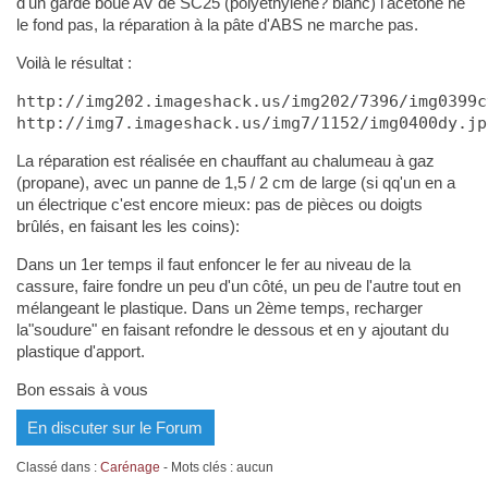
d'un garde boue AV de SC25 (polyéthylène? blanc) l'acétone ne
le fond pas, la réparation à la pâte d'ABS ne marche pas.
Voilà le résultat :
http://img202.imageshack.us/img202/7396/img0399c
http://img7.imageshack.us/img7/1152/img0400dy.jp
La réparation est réalisée en chauffant au chalumeau à gaz
(propane), avec un panne de 1,5 / 2 cm de large (si qq'un en a
un électrique c'est encore mieux: pas de pièces ou doigts
brûlés, en faisant les les coins):
Dans un 1er temps il faut enfoncer le fer au niveau de la
cassure, faire fondre un peu d'un côté, un peu de l'autre tout en
mélangeant le plastique. Dans un 2ème temps, recharger
la"soudure" en faisant refondre le dessous et en y ajoutant du
plastique d'apport.
Bon essais à vous
En discuter sur le Forum
Classé dans :
Carénage
- Mots clés : aucun