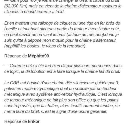
Idem pour moi je viens de changer la distri a cause du bruit
(92.000 Km) mais ça vient de la chaîne d'alternateur toujours le
cliquetis a chaud comme a froid.
Et en mettant une rallonge de cliquet ou une tige en fer prés de
l'oreille et touchant diverses partie du moteur avec l'autre coté,
on peut savoir de ou vient le bruit (astuce de mécano).donc je
suis quitte à déposé mon moulin pour la chaîne d'alternateur
(pppffffff les boules, je viens de la remonter)
Réponse de
Méphito90
Comme cela a été fort bien dit par plusieurs personnes dans
ce topic, la distribution est à faire lorsque la chaîne fait du bruit.
Le CBR est équipé d'une chaîne dite silencieuse guidée par 3
patins en matière synthétique dont un sollicité par un tendeur
mécanique avec système anti-retour hydraulique. C'est lorsque
ce tendeur mécanique ne fait plus son office ou que les patins
sont trop usés, que la chaîne, alors insuffisamment tendue, se
met à faire du bruit. C'est le signe d'une usure générale.
Réponse de
krikor