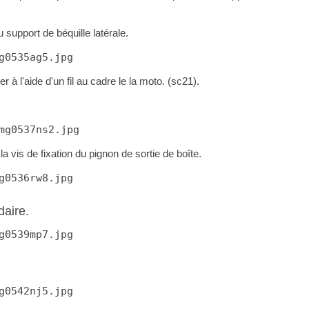
u support de béquille latérale.
g0535ag5.jpg
 à l'aide d'un fil au cadre le la moto. (sc21).
mg0537ns2.jpg
la vis de fixation du pignon de sortie de boîte.
g0536rw8.jpg
daire.
g0539mp7.jpg
g0542nj5.jpg