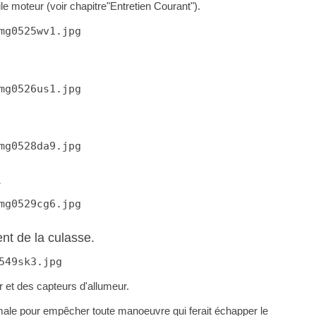
ile moteur (voir chapitre"Entretien Courant").
mg0525wv1.jpg
mg0526us1.jpg
mg0528da9.jpg
.
mg0529cg6.jpg
nt de la culasse.
549sk3.jpg
ur et des capteurs d'allumeur.
rmale pour empêcher toute manoeuvre qui ferait échapper le